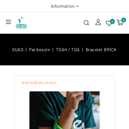
Information
0
0
OUAD
Par besoin
TDAH / TDA
Bracelet BRICK
RUPTURE DE STOCK