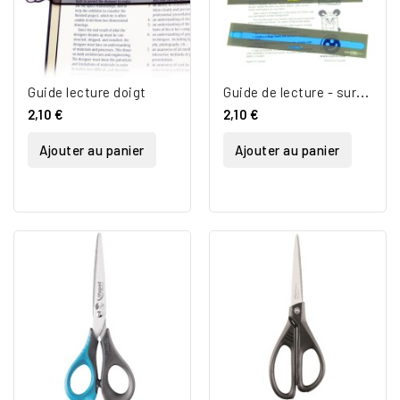
G
uide de lecture - surligneur
Guide lecture doigt
2,10 €
2,10 €
Ajouter au panier
Ajouter au panier