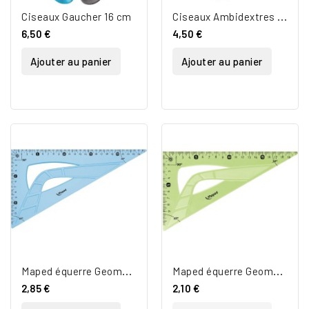
C
iseaux Ambidextres 17 cm
Ciseaux Gaucher 16 cm
6,50 €
4,50 €
Ajouter au panier
Ajouter au panier
M
aped équerre Geometric 26 cm, 60°
M
aped équerre Geometric 21 cm, 60°
2,85 €
2,10 €