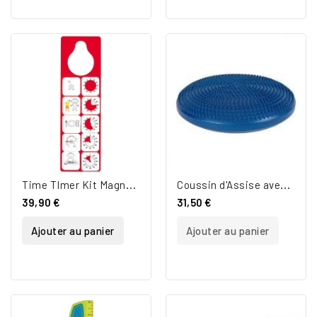
T
ime TImer Kit Magnétique
C
oussin d'Assise avec Picots
39,90 €
31,50 €
Ajouter au panier
Ajouter au panier