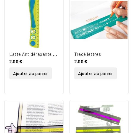
L
atte Antidérapante 20cm
Tracé lettres
2,00 €
2,00 €
Ajouter au panier
Ajouter au panier