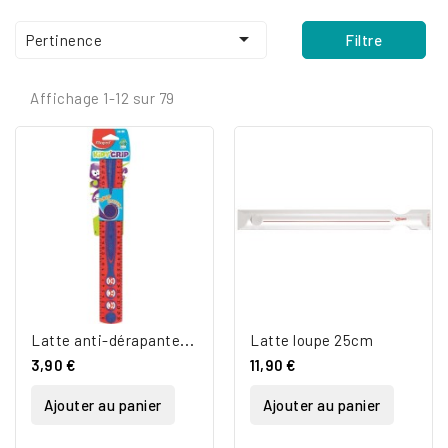

Pertinence
Filtre
Affichage 1-12 sur 79
L
atte anti-dérapante 30cm
Latte loupe 25cm
3,90 €
11,90 €
Ajouter au panier
Ajouter au panier