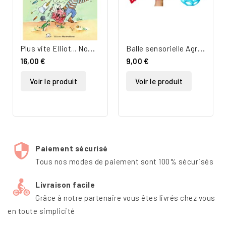
P
lus vite Elliot... Nom d'une carotte
B
alle sensorielle Agrip – 10 cm
16,00 €
9,00 €
Voir le produit
Voir le produit
Paiement sécurisé
Tous nos modes de paiement sont 100% sécurisés
Livraison facile
Grâce à notre partenaire vous êtes livrés chez vous
en toute simplicité