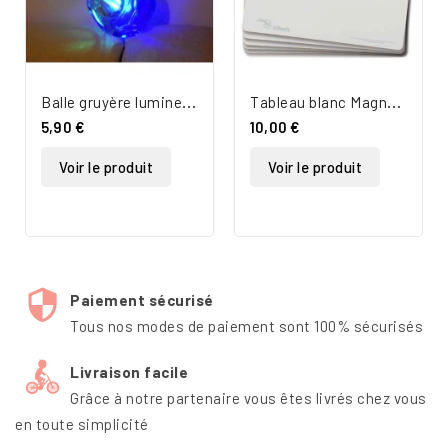
B
alle gruyère lumineuse
T
ableau blanc Magnétique A4
5,90 €
10,00 €
Voir le produit
Voir le produit
Paiement sécurisé
Tous nos modes de paiement sont 100% sécurisés
Livraison facile
Grâce à notre partenaire vous êtes livrés chez vous
en toute simplicité